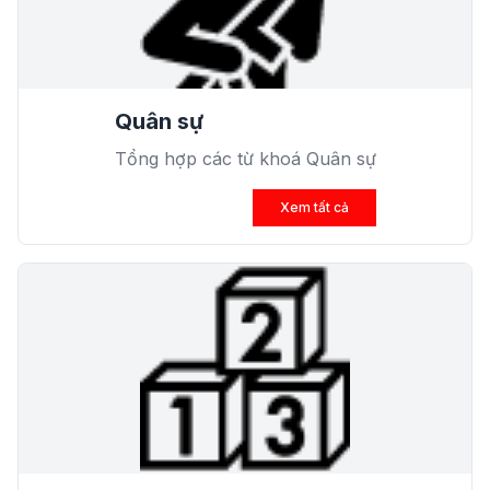
Quân sự
Tổng hợp các từ khoá Quân sự
Xem tất cả