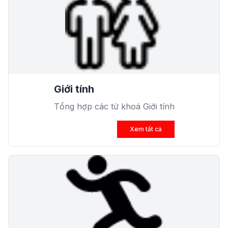
Giới tính
Tổng hợp các từ khoá Giới tính
Xem tất cả