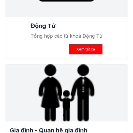
Động Từ
Tổng hợp các từ khoá Động Từ
Xem tất cả
Gia đình - Quan hệ gia đình