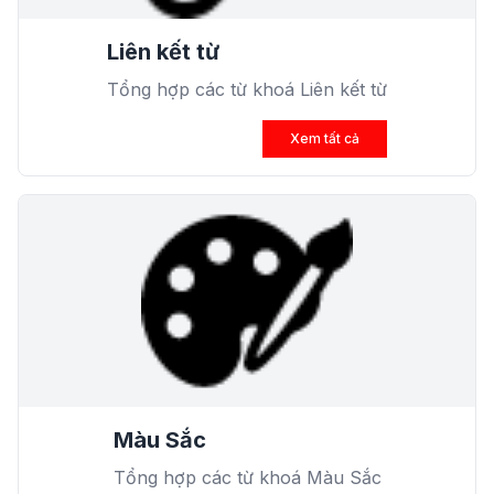
Liên kết từ
Tổng hợp các từ khoá Liên kết từ
Xem tất cả
Màu Sắc
Tổng hợp các từ khoá Màu Sắc