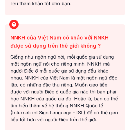
liệu tham khảo tốt cho bạn.
NNKH của Việt Nam có khác với NNKH
được sử dụng trên thế giới không ?
Giống như ngôn ngữ nói, mỗi quốc gia sử dụng
một ngôn ngữ nói cho riêng mình. NNKH mà
người Điếc ở mỗi quốc gia sử dụng đều khác
nhau. NNKH của Việt Nam là một ngôn ngữ độc
lập, có những đặc thù riêng. Muốn giao tiếp
được với người Điếc ở quốc gia nào thì bạn phải
học NNKH của quốc gia đó. Hoặc là, bạn có thể
tìm hiểu thêm về hệ thống NNKH Quốc tế
(Internationl Sign Language - ISL) để có thể giao
tiếp tốt hơn với người Điếc trên thế giới.