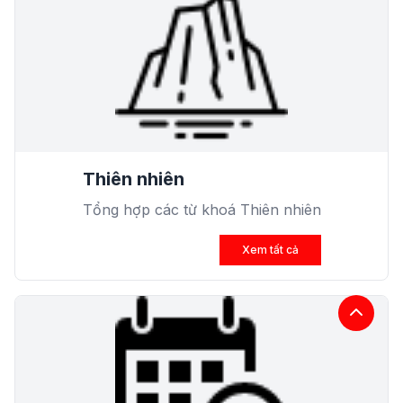
Thiên nhiên
Tổng hợp các từ khoá Thiên nhiên
Xem tất cả