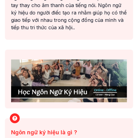
tay thay cho âm thanh của tiếng nói. Ngôn ngữ
ký hiệu do người điếc tạo ra nhằm giúp họ có thể
giao tiếp với nhau trong cộng đồng của mình và
tiếp thu tri thức của xã hội..
Ngôn ngữ ký hiệu là gì ?