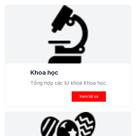
Khoa học
Tổng hợp các từ khoá Khoa học
Xem tất cả