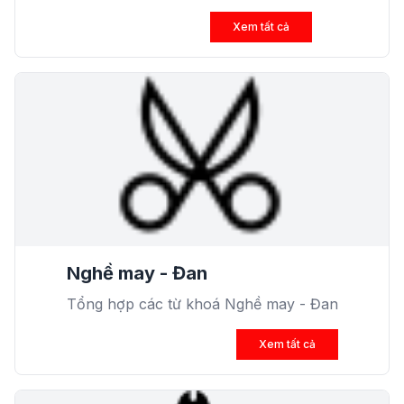
Xem tất cả
Nghề may - Đan
Tổng hợp các từ khoá Nghề may - Đan
Xem tất cả