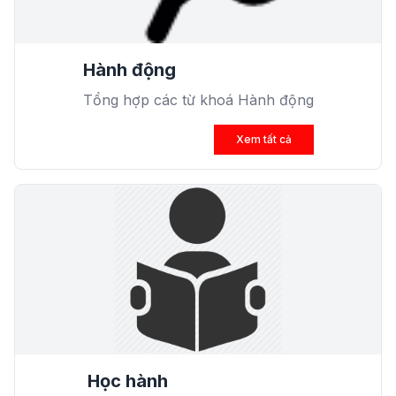
Hành động
Tổng hợp các từ khoá Hành động
Xem tất cả
Học hành