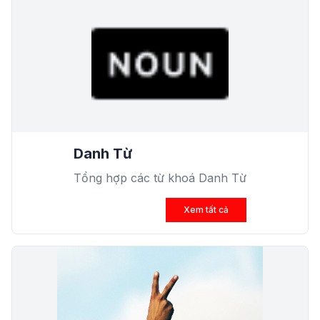
Danh Từ
Tổng hợp các từ khoá Danh Từ
Xem tất cả