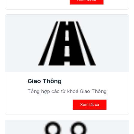
Giao Thông
Tổng hợp các từ khoá Giao Thông
Xem tất cả