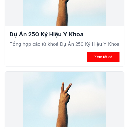
Dự Án 250 Ký Hiệu Y Khoa
Tổng hợp các từ khoá Dự Án 250 Ký Hiệu Y Khoa
Xem tất cả