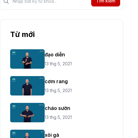
Tìm kiếm
Từ mới
đạo diễn
13 thg 5, 2021
cơm rang
13 thg 5, 2021
cháo sườn
13 thg 5, 2021
xôi gà