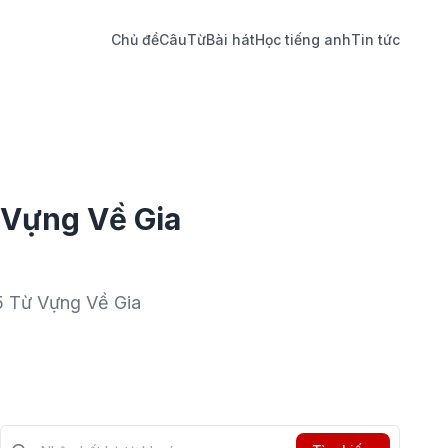
Chủ đề
Câu
Từ
Bài hát
Học tiếng anh
Tin tức
 Vựng Về Gia
 5 Từ Vựng Về Gia
Tìm kiếm?>