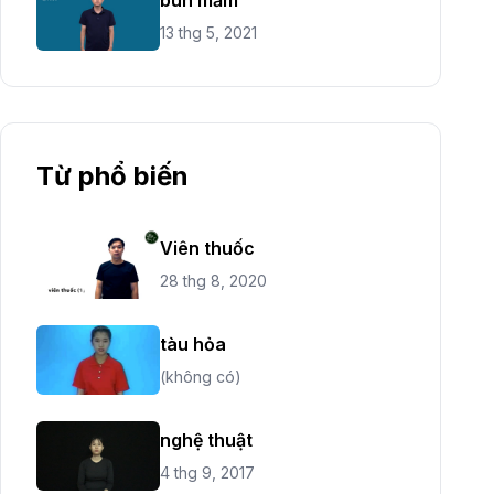
13 thg 5, 2021
Từ phổ biến
Viên thuốc
28 thg 8, 2020
tàu hỏa
(không có)
nghệ thuật
4 thg 9, 2017