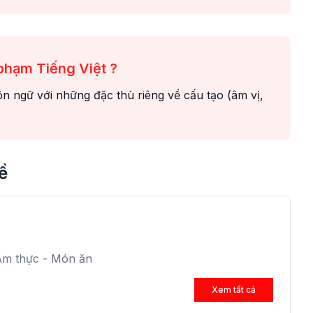
hạm Tiếng Việt ?
 ngữ với những đặc thù riêng về cấu tạo (âm vị,
ề
Ẩm thực - Món ăn
Xem tất cả