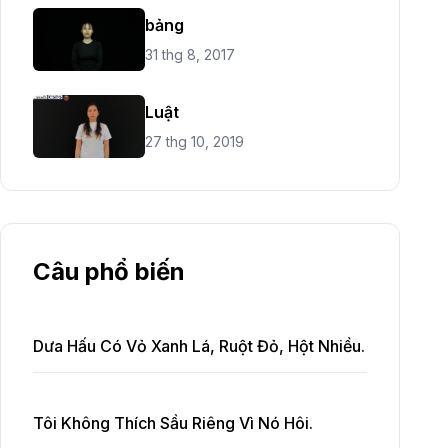
bảng
31 thg 8, 2017
Luật
27 thg 10, 2019
Câu phổ biến
Dưa Hấu Có Vỏ Xanh Lá, Ruột Đỏ, Hột Nhiều.
Tôi Không Thích Sầu Riêng Vì Nó Hôi.