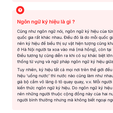
Ngôn ngữ ký hiệu là gì ?
Cũng như ngôn ngữ nói, ngôn ngữ ký hiệu của từn
quốc gia rất khác nhau. Điều đó là do mỗi quốc g
nên ký hiệu để biểu thị sự vật hiện tượng cũng k
ở Hà Nội người ta xoa vào má (má hồng), còn tại
Điều tương tự cũng diễn ra khi có sự khác biệt lớn
thống từ vựng và ngữ pháp ngôn ngữ ký hiệu giữ
Tuy nhiên, ký hiệu tất cả mọi nơi trên thế giới đ
hiệu ‘uống nước’ thì nước nào cũng làm như nhau l
giả bộ cầm vô lăng ô tô quay quay, v.v. Mỗi ngư
kiến thức ngôn ngữ ký hiệu. Do ngôn ngữ ký hiệu
nên những người thuộc cộng đồng này của hai nướ
người bình thường nhưng mà không biết ngoại ng