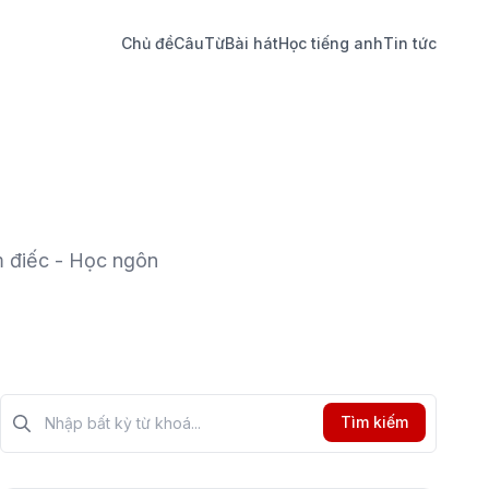
Chủ đề
Câu
Từ
Bài hát
Học tiếng anh
Tin tức
m điếc - Học ngôn
Tìm kiếm?>
Tìm kiếm