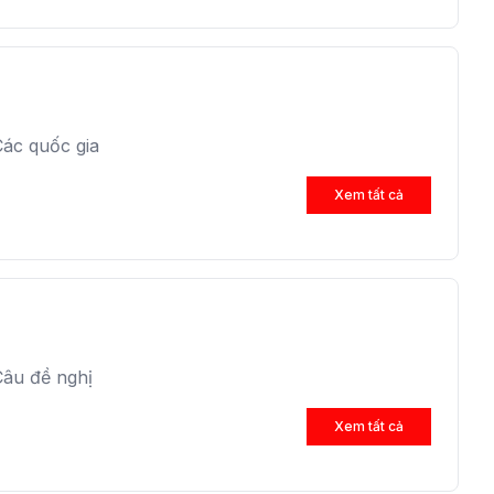
ác quốc gia
Xem tất cả
Câu đề nghị
Xem tất cả