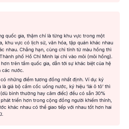
g quốc gia, thậm chí là từng khu vực trong một
ia, khu vực có lịch sử, văn hóa, tập quán khác nhau
hác nhau. Chẳng hạn, cùng chỉ tính từ màu hồng thì
 Thành phố Hồ Chí Minh lại chỉ vào môi (môi hồng).
 hơn trên tầm quốc gia, dẫn tới sự khác biệt của hệ
a các nước.
ều có những điểm tương đồng nhất định. Ví dụ: ký
à giả bộ cầm cốc uống nước, ký hiệu ‘lái ô tô’ thì
ời (dù bình thường hay câm điếc) đều có sẵn 30%
 phát triển hơn trong cộng đồng người khiếm thính,
c khác nhau có thể giao tiếp với nhau tốt hơn hai
ữ.