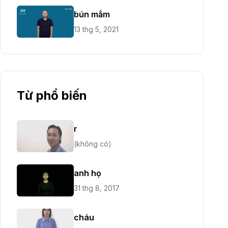
bún mắm
13 thg 5, 2021
Từ phổ biến
r
(không có)
anh họ
31 thg 8, 2017
cháu