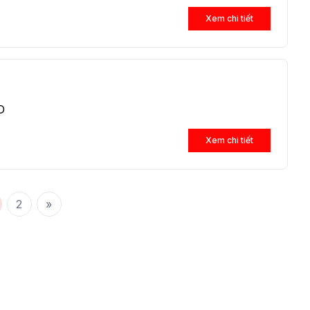
Xem chi tiết
D
Xem chi tiết
2
»