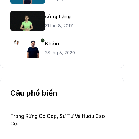
công bằng
31 thg 8, 2017
Khám
28 thg 8, 2020
Câu phổ biến
Trong Rừng Có Cọp, Sư Tử Và Hươu Cao
Cổ.