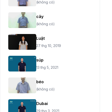
(không có)
cây
(không có)
Luật
27 thg 10, 2019
súp
13 thg 5, 2021
béo
(không có)
Dubai
29 thg 3, 2021