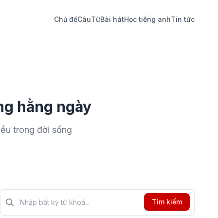
Chủ đề
Câu
Từ
Bài hát
Học tiếng anh
Tin tức
ụng hằng ngày
ều trong đời sống
Tìm kiếm?>
Tìm kiếm