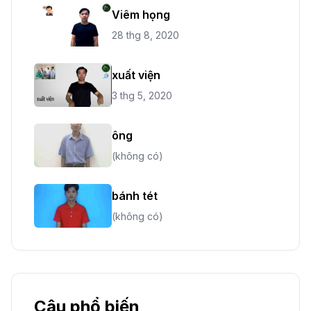
Viêm họng
28 thg 8, 2020
xuất viện
3 thg 5, 2020
ông
(không có)
bánh tét
(không có)
Câu phổ biến