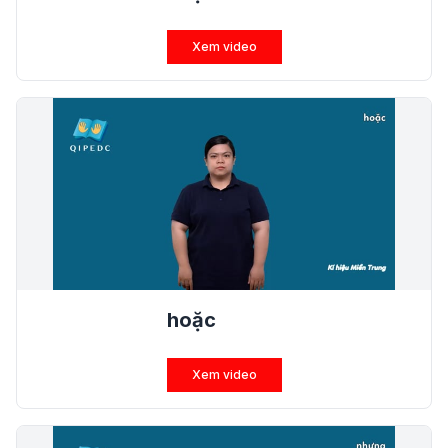
Xem video
hoặc
Xem video