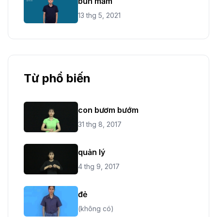
bún mắm
13 thg 5, 2021
Từ phổ biến
con bươm bướm
31 thg 8, 2017
quản lý
4 thg 9, 2017
đẻ
(không có)