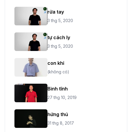
rửa tay
3 thg 5, 2020
tự cách ly
3 thg 5, 2020
con khỉ
(không có)
Bình tĩnh
27 thg 10, 2019
hứng thú
31 thg 8, 2017