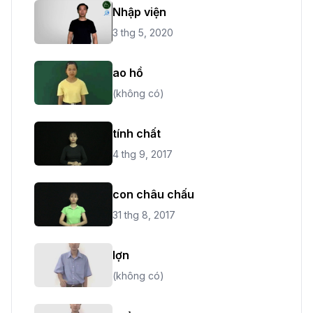
Nhập viện
3 thg 5, 2020
ao hồ
(không có)
tính chất
4 thg 9, 2017
con châu chấu
31 thg 8, 2017
lợn
(không có)