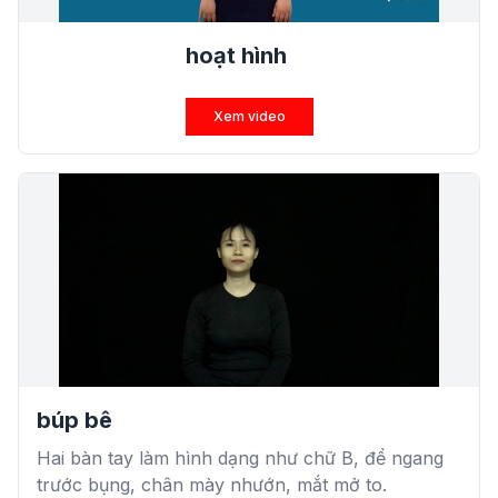
hoạt hình
Xem video
búp bê
Hai bàn tay làm hình dạng như chữ B, để ngang
trước bụng, chân mày nhướn, mắt mở to.