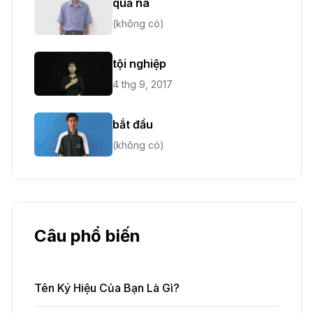
quả na
(không có)
tội nghiệp
4 thg 9, 2017
bắt đầu
(không có)
Câu phổ biến
Tên Ký Hiệu Của Bạn Là Gì?