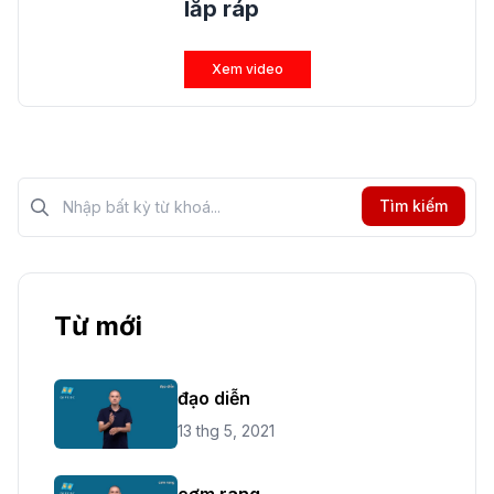
lắp ráp
Xem video
Tìm kiếm?>
Tìm kiếm
Từ mới
đạo diễn
13 thg 5, 2021
cơm rang