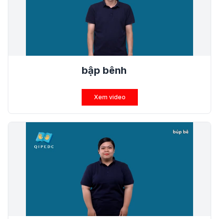
bập bênh
Xem video