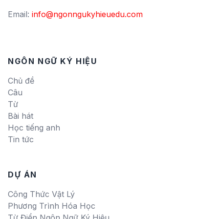
Email:
info@ngonngukyhieuedu.com
NGÔN NGỮ KÝ HIỆU
Chủ đề
Câu
Từ
Bài hát
Học tiếng anh
Tin tức
DỰ ÁN
Công Thức Vật Lý
Phương Trình Hóa Học
Từ Điển Ngôn Ngữ Ký Hiệu