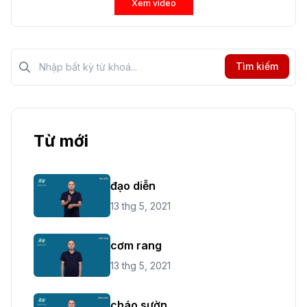
Xem video
Tìm kiếm?>
Tìm kiếm
Từ mới
đạo diễn
13 thg 5, 2021
cơm rang
13 thg 5, 2021
cháo sườn