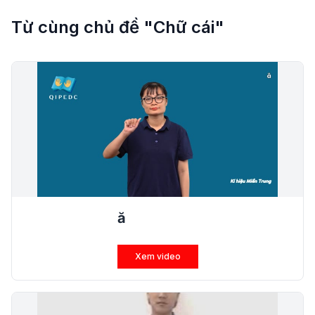
Từ cùng chủ đề "Chữ cái"
ă
Xem video