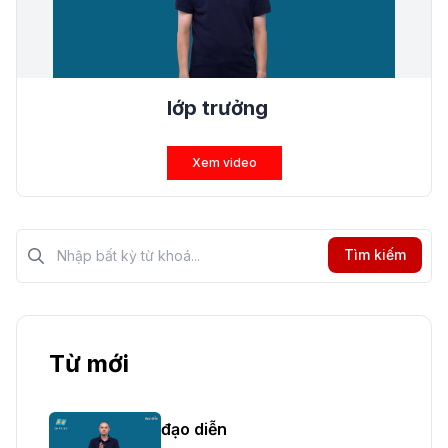
lớp trưởng
Xem video
Tìm kiếm?>
Tìm kiếm
Từ mới
đạo diễn