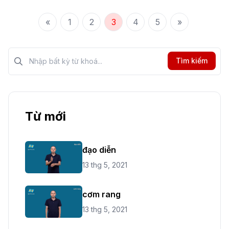
«
1
2
3
4
5
»
Tìm kiếm?>
Tìm kiếm
Từ mới
đạo diễn
13 thg 5, 2021
cơm rang
13 thg 5, 2021