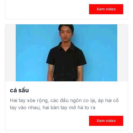
Xem video
cá sấu
Hai tay xòe rộng, các đầu ngón co lại, áp hai cổ
tay vào nhau, hai bàn tay mở há to ra
Xem video