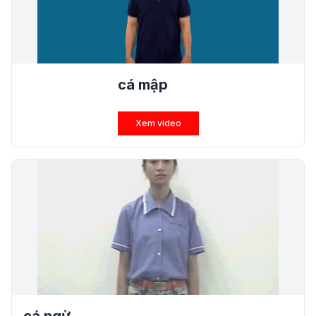
cá mập
Xem video