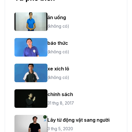
ăn uống
(không có)
báo thức
(không có)
xe xích lô
(không có)
chính sách
31 thg 8, 2017
Lây từ động vật sang người
3 thg 5, 2020