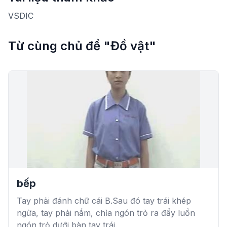
VSDIC
Từ cùng chủ đề "Đồ vật"
bếp
Tay phải đánh chữ cái B.Sau đó tay trái khép
ngửa, tay phải nắm, chỉa ngón trỏ ra đẩy luồn
ngón trỏ dưới bàn tay trái.