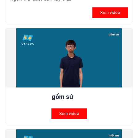
Xem video
gốm sứ
Xem video