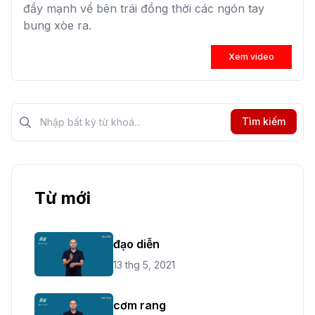
đẩy mạnh về bên trái đồng thời các ngón tay
bung xòe ra.
Xem video
Tìm kiếm?>
Tìm kiếm
Từ mới
đạo diễn
13 thg 5, 2021
cơm rang