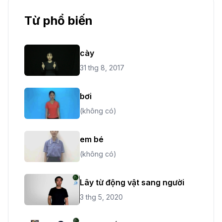
Từ phổ biến
cày
31 thg 8, 2017
bơi
(không có)
em bé
(không có)
Lây từ động vật sang người
3 thg 5, 2020