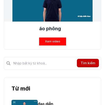
áo phông
Xem video
Tìm kiếm?>
Tìm kiếm
Từ mới
đạo diễn