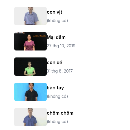
con vịt
(không có)
Mại dâm
27 thg 10, 2019
con dế
31 thg 8, 2017
bàn tay
(không có)
chôm chôm
(không có)