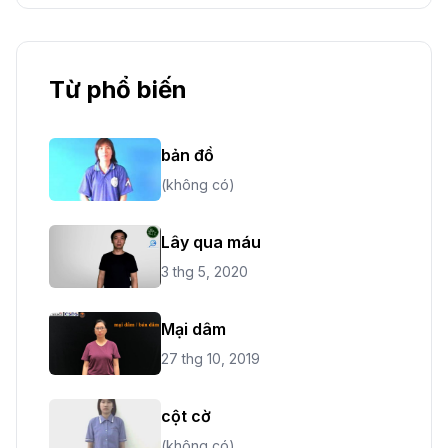
Từ phổ biến
bản đồ
(không có)
Lây qua máu
3 thg 5, 2020
Mại dâm
27 thg 10, 2019
cột cờ
(không có)