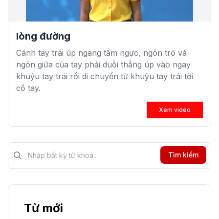
lòng đường
Cánh tay trái úp ngang tầm ngực, ngón trỏ và
ngón giữa của tay phải duỗi thẳng úp vào ngay
khuỷu tay trái rồi di chuyển từ khuỷu tay trái tời
cổ tay.
Xem video
Tìm kiếm?>
Tìm kiếm
Từ mới