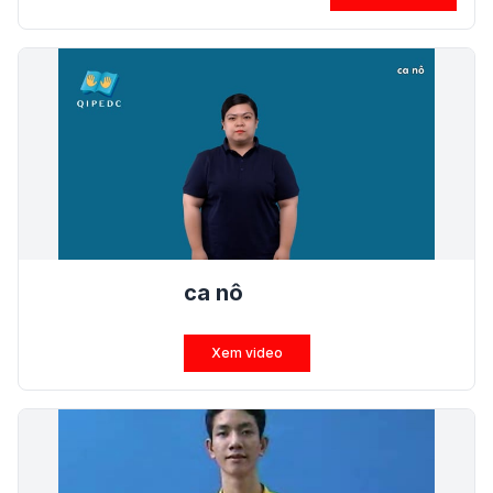
ca nô
Xem video