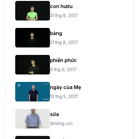
con hươu
31 thg 8, 2017
bảng
31 thg 8, 2017
phiền phức
4 thg 9, 2017
ngày của Mẹ
10 thg 5, 2021
sữa
(không có)