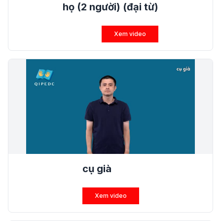
họ (2 người) (đại từ)
Xem video
cụ già
Xem video