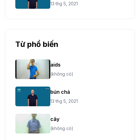
13 thg 5, 2021
Từ phổ biến
aids
(không có)
bún chả
13 thg 5, 2021
cây
(không có)