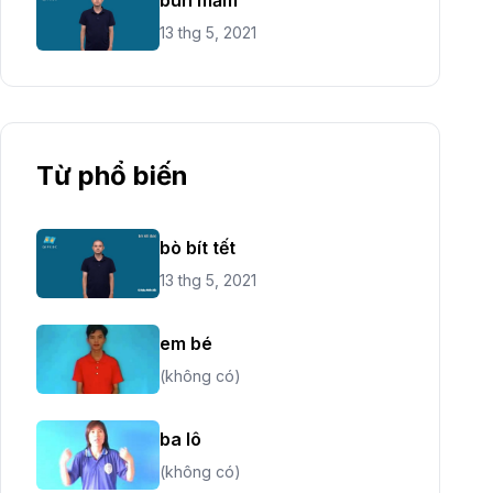
13 thg 5, 2021
Từ phổ biến
bò bít tết
13 thg 5, 2021
em bé
(không có)
ba lô
(không có)