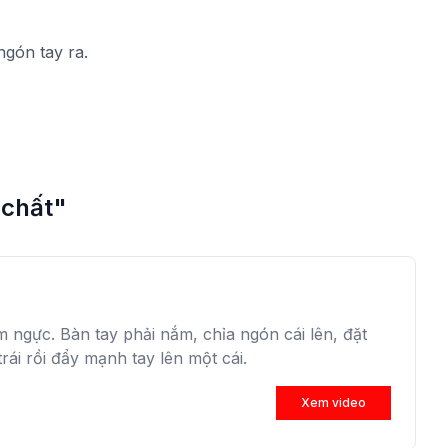
ngón tay ra.
 chất"
ầm ngực. Bàn tay phải nắm, chỉa ngón cái lên, đặt
rái rồi đẩy mạnh tay lên một cái.
Xem video