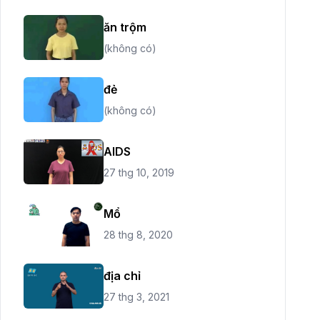
ăn trộm
(không có)
đẻ
(không có)
AIDS
27 thg 10, 2019
Mổ
28 thg 8, 2020
địa chỉ
27 thg 3, 2021