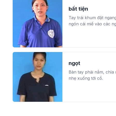
bất tiện
Tay trái khum đặt ngang
ngón cái miế vào các ng
ngọt
Bàn tay phải nắm, chỉa 
nhẹ xuống tới cổ.