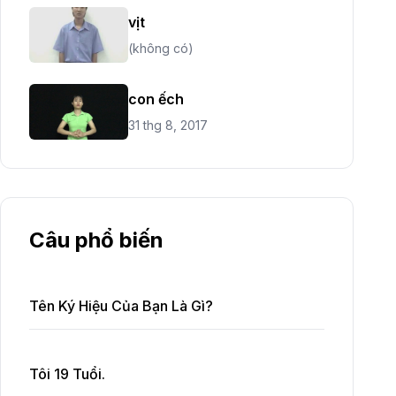
vịt
(không có)
con ếch
31 thg 8, 2017
Câu phổ biến
Tên Ký Hiệu Của Bạn Là Gì?
Tôi 19 Tuổi.