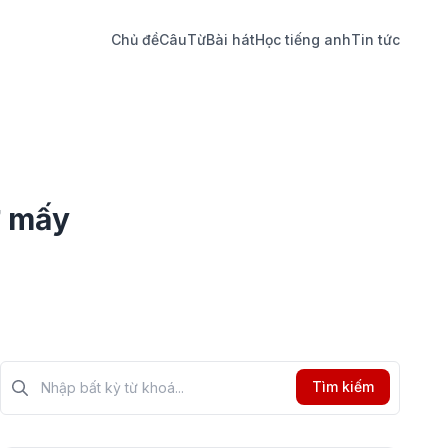
Chủ đề
Câu
Từ
Bài hát
Học tiếng anh
Tin tức
ừ mấy
Tìm kiếm?>
Tìm kiếm