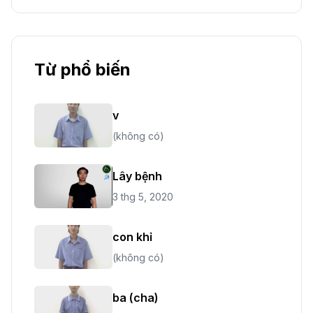
Từ phổ biến
v
(không có)
Lây bệnh
3 thg 5, 2020
con khỉ
(không có)
ba (cha)