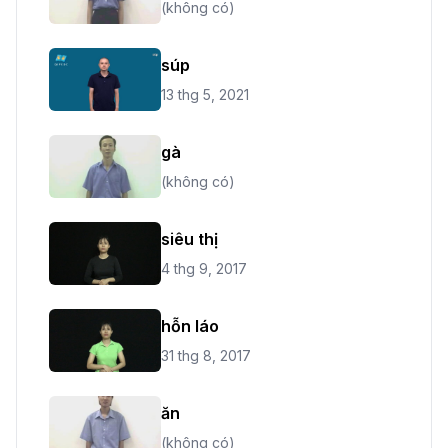
(không có)
súp
13 thg 5, 2021
gà
(không có)
siêu thị
4 thg 9, 2017
hỗn láo
31 thg 8, 2017
ăn
(không có)