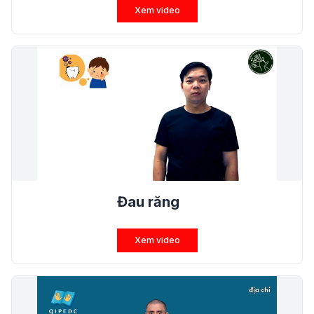
Xem video
Đau răng
Xem video