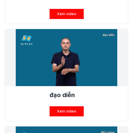
Xem video
đạo diễn
Xem video