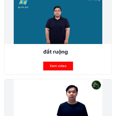
đất ruộng
Xem video