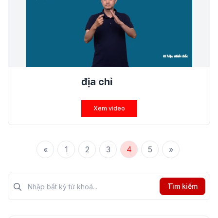
địa chỉ
Xem video
«
1
2
3
4
5
»
Tìm kiếm?>
Tìm kiếm