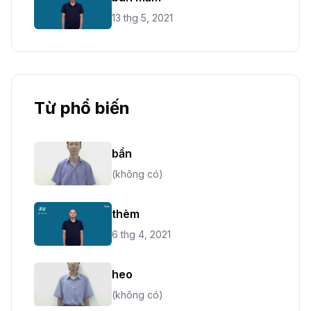
13 thg 5, 2021
Từ phổ biến
bẩn
(không có)
thèm
6 thg 4, 2021
heo
(không có)