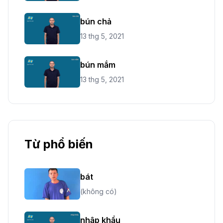
bún chả
13 thg 5, 2021
bún mắm
13 thg 5, 2021
Từ phổ biến
bát
(không có)
nhập khẩu