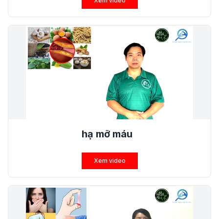
Xem video
hạ mỡ máu
Xem video