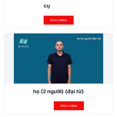
cụ
Xem video
họ (2 người) (đại từ)
Xem video