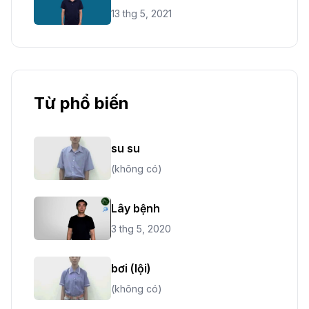
13 thg 5, 2021
Từ phổ biến
su su
(không có)
Lây bệnh
3 thg 5, 2020
bơi (lội)
(không có)