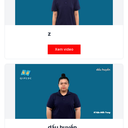
z
Xem video
dấu huyền