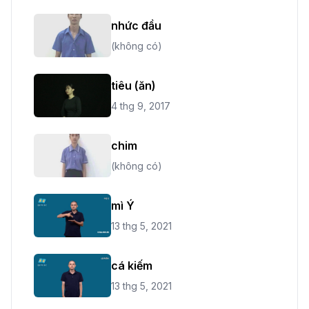
nhức đầu
(không có)
tiêu (ăn)
4 thg 9, 2017
chim
(không có)
mì Ý
13 thg 5, 2021
cá kiếm
13 thg 5, 2021