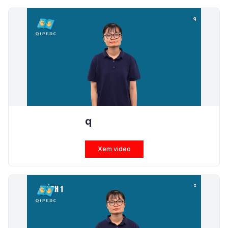
q
Xem video