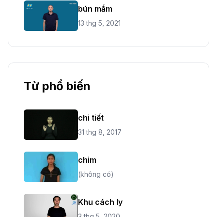
bún mắm
13 thg 5, 2021
Từ phổ biến
chi tiết
31 thg 8, 2017
chim
(không có)
Khu cách ly
3 thg 5, 2020