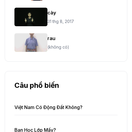
cày
31 thg 8, 2017
rau
(không có)
Câu phổ biến
Việt Nam Có Động Đất Không?
Bạn Học Lớp Mấy?