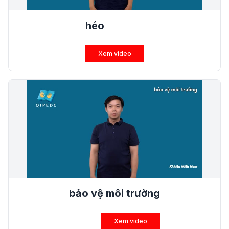
héo
Xem video
bảo vệ môi trường
Xem video