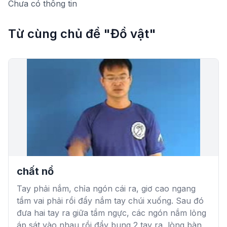
Chưa có thông tin
Từ cùng chủ đề "Đồ vật"
chất nổ
Tay phải nắm, chỉa ngón cái ra, giơ cao ngang
tầm vai phải rồi đẩy nắm tay chúi xuống. Sau đó
đưa hai tay ra giữa tầm ngực, các ngón nắm lỏng
áp sát vào nhau rồi đẩy bung 2 tay ra, lòng bàn