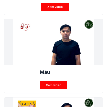
Xem video
Máu
Xem video