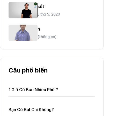
sốt
3 thg 5, 2020
h
(không có)
Câu phổ biến
1 Giờ Có Bao Nhiêu Phút?
Bạn Có Bút Chì Không?