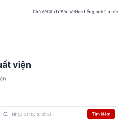
Chủ đề
Câu
Từ
Bài hát
Học tiếng anh
Tin tức
uất viện
iện
Tìm kiếm?>
Tìm kiếm