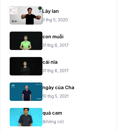
Lây lan
3 thg 5, 2020
con muỗi
31 thg 8, 2017
cái nĩa
31 thg 8, 2017
ngày của Cha
10 thg 5, 2021
quả cam
(không có)