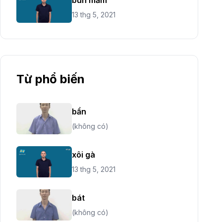
13 thg 5, 2021
Từ phổ biến
bẩn
(không có)
xôi gà
13 thg 5, 2021
bát
(không có)