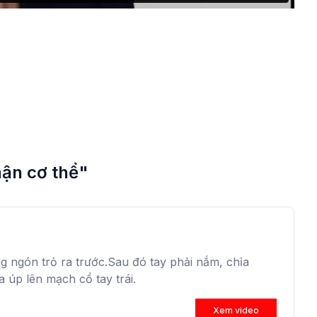
ận cơ thể"
g ngón trỏ ra trước.Sau đó tay phải nắm, chỉa
a úp lên mạch cổ tay trái.
Xem video