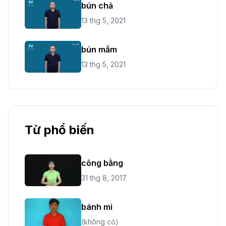
bún chả
13 thg 5, 2021
bún mắm
13 thg 5, 2021
Từ phổ biến
công bằng
31 thg 8, 2017
bánh mì
(không có)