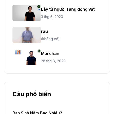
Lây từ người sang động vật
3 thg 5, 2020
rau
(không có)
Mỏi chân
28 thg 8, 2020
Câu phổ biến
Bạn Sinh Năm Bao Nhiêu?