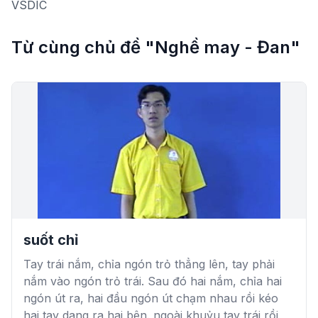
VSDIC
Từ cùng chủ đề "Nghề may - Đan"
suốt chỉ
Tay trái nắm, chỉa ngón trỏ thẳng lên, tay phải
nắm vào ngón trỏ trái. Sau đó hai nắm, chỉa hai
ngón út ra, hai đầu ngón út chạm nhau rồi kéo
hai tay dang ra hai bên. ngoài khuỷu tay trái rồi