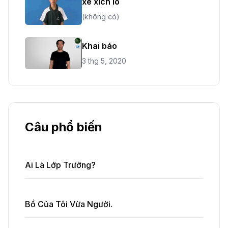
xe xích lô
(không có)
Khai báo
3 thg 5, 2020
Câu phổ biến
Ai Là Lớp Trưởng?
Bồ Của Tôi Vừa Người.