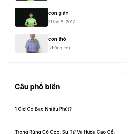
con gián
31 thg 8, 2017
con thỏ
(không có)
Câu phổ biến
1 Giờ Có Bao Nhiêu Phút?
Trong Rừng Có Cọp, Sư Tử Và Hươu Cao Cổ.