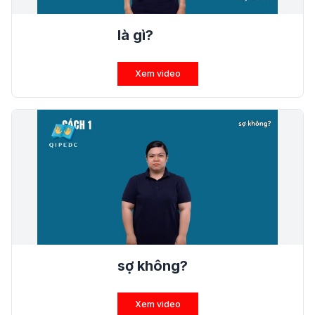
là gì?
Xem video
sợ không?
Xem video