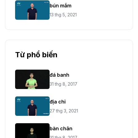
bún mắm
13 thg 5, 2021
Từ phổ biến
đá banh
31 thg 8, 2017
địa chỉ
27 thg 3, 2021
bàn chân
31 thg 8, 2017