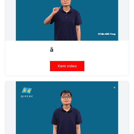
ă
Xem video