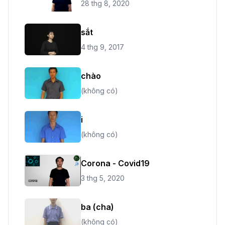
28 thg 8, 2020
sắt
4 thg 9, 2017
chào
(không có)
i
(không có)
Corona - Covid19
3 thg 5, 2020
ba (cha)
(không có)