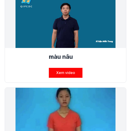
màu nâu
Xem video