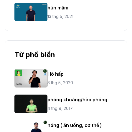
bún mắm
13 thg 5, 2021
Từ phổ biến
Hô hấp
3 thg 5, 2020
phóng khoáng/hào phóng
4 thg 9, 2017
nóng ( ăn uống, cơ thể )