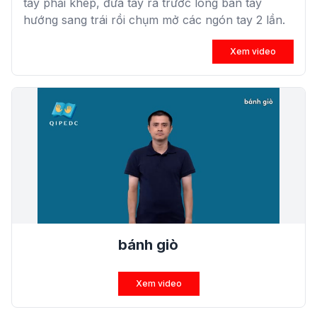
tay phải khép, đưa tay ra trước lòng bàn tay
hướng sang trái rồi chụm mở các ngón tay 2 lần.
Xem video
bánh giò
Xem video