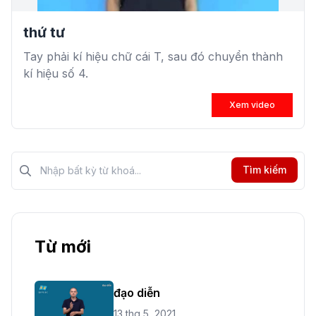
thứ tư
Tay phải kí hiệu chữ cái T, sau đó chuyển thành
kí hiệu số 4.
Xem video
Tìm kiếm?>
Tìm kiếm
Từ mới
đạo diễn
13 thg 5, 2021