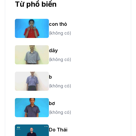
Từ phổ biến
con thỏ
(không có)
dây
(không có)
b
(không có)
bơ
(không có)
Do Thái