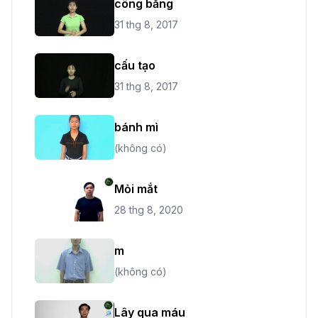
công bằng
31 thg 8, 2017
cấu tạo
31 thg 8, 2017
bánh mì
(không có)
Mỏi mắt
28 thg 8, 2020
m
(không có)
Lây qua máu