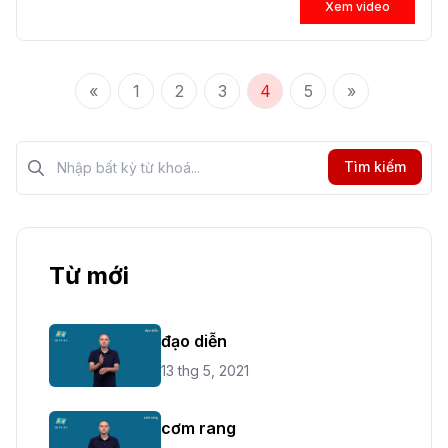
Xem video
«
1
2
3
4
5
»
Tìm kiếm?>
Tìm kiếm
Từ mới
đạo diễn
13 thg 5, 2021
cơm rang