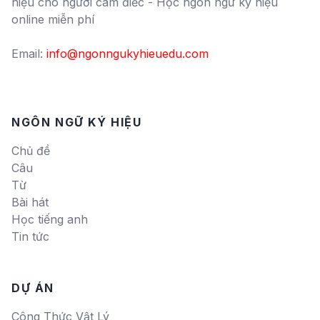
hiệu cho người câm điếc - Học ngôn ngữ ký hiệu
online miễn phí
Email:
info@ngonngukyhieuedu.com
NGÔN NGỮ KÝ HIỆU
Chủ đề
Câu
Từ
Bài hát
Học tiếng anh
Tin tức
DỰ ÁN
Công Thức Vật Lý