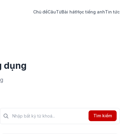
Chủ đề
Câu
Từ
Bài hát
Học tiếng anh
Tin tức
g dụng
ng
Tìm kiếm?>
Tìm kiếm