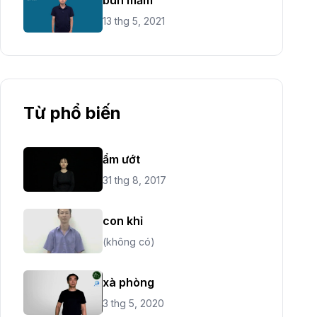
13 thg 5, 2021
Từ phổ biến
ẩm ướt
31 thg 8, 2017
con khỉ
(không có)
xà phòng
3 thg 5, 2020