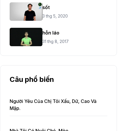
sốt
3 thg 5, 2020
hỗn láo
31 thg 8, 2017
Câu phổ biến
Người Yêu Của Chị Tôi Xấu, Dữ, Cao Và
Mập.
Nhà Tôi Có Nuôi Chó, Mèo.