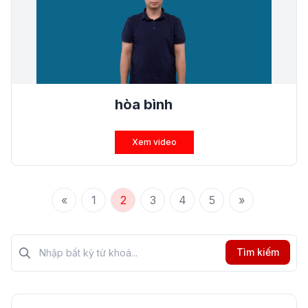
hòa bình
Xem video
«
1
2
3
4
5
»
Tìm kiếm?>
Tìm kiếm