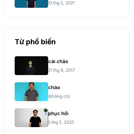
13 thg 5, 2021
Từ phổ biến
cái chảo
31 thg 8, 2017
chào
(không có)
phục hồi
3 thg 5, 2020