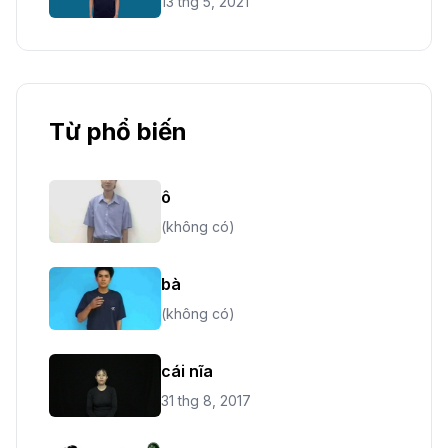
13 thg 5, 2021
Từ phổ biến
ô
(không có)
bà
(không có)
cái nĩa
31 thg 8, 2017