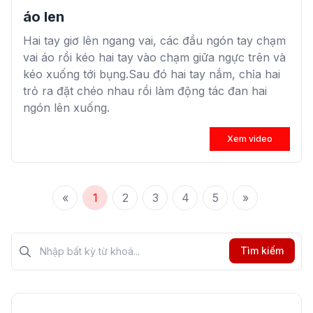
áo len
Hai tay giơ lên ngang vai, các đầu ngón tay chạm
vai áo rồi kéo hai tay vào chạm giữa ngực trên và
kéo xuống tới bụng.Sau đó hai tay nắm, chỉa hai
trỏ ra đặt chéo nhau rồi làm động tác đan hai
ngón lên xuống.
Xem video
«
1
2
3
4
5
»
Tìm kiếm?>
Tìm kiếm