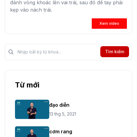
đánh vòng khoác lên vai trái, sau đó để tay phải
kẹp vào nách trái.
Xem video
Tìm kiếm?>
Tìm kiếm
Từ mới
đạo diễn
13 thg 5, 2021
cơm rang