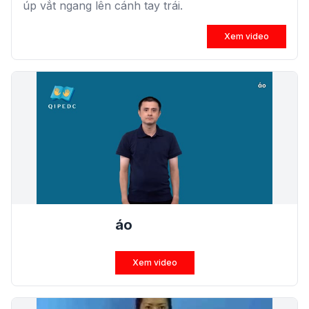
úp vắt ngang lên cánh tay trái.
Xem video
áo
Xem video