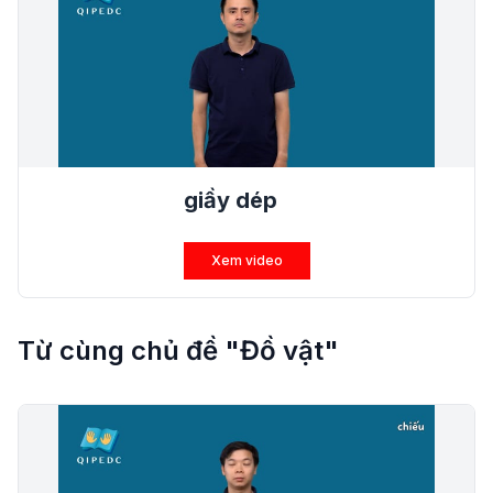
giầy dép
Xem video
Từ cùng chủ đề "Đồ vật"