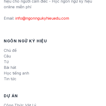
hiệu cho người câm điếc - Học ngôn ngữ ký hiệu
online miễn phí
Email:
info@ngonngukyhieuedu.com
NGÔN NGỮ KÝ HIỆU
Chủ đề
Câu
Từ
Bài hát
Học tiếng anh
Tin tức
DỰ ÁN
Công Thức Vật Lý