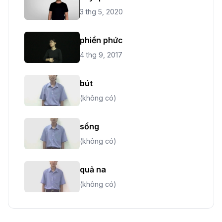
3 thg 5, 2020
phiền phức
4 thg 9, 2017
bút
(không có)
sống
(không có)
quả na
(không có)