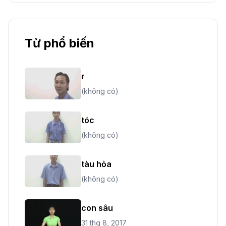
Từ phổ biến
r
(không có)
tóc
(không có)
tàu hỏa
(không có)
con sâu
31 thg 8, 2017