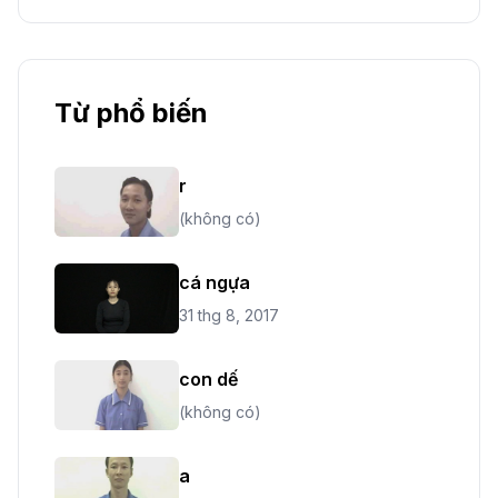
Từ phổ biến
r
(không có)
cá ngựa
31 thg 8, 2017
con dế
(không có)
a