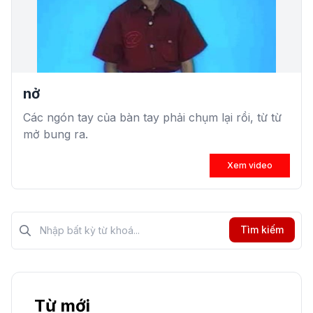
nở
Các ngón tay của bàn tay phải chụm lại rồi, từ từ
mở bung ra.
Xem video
Tìm kiếm?>
Tìm kiếm
Từ mới