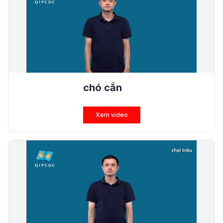
chó cắn
Xem video