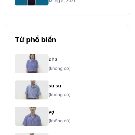
13 thg 5, 2021
Từ phổ biến
cha
(không có)
su su
(không có)
vợ
(không có)