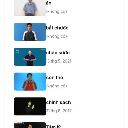
ăn
(không có)
bắt chước
(không có)
cháo sườn
13 thg 5, 2021
con thỏ
(không có)
chính sách
31 thg 8, 2017
Tâm lý