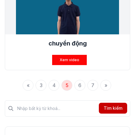
chuyển động
Xem video
«
3
4
5
6
7
»
Tìm kiếm?>
Tìm kiếm