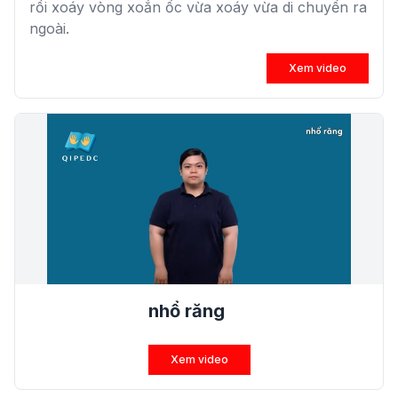
rồi xoáy vòng xoắn ốc vừa xoáy vừa di chuyển ra
ngoài.
Xem video
nhổ răng
Xem video