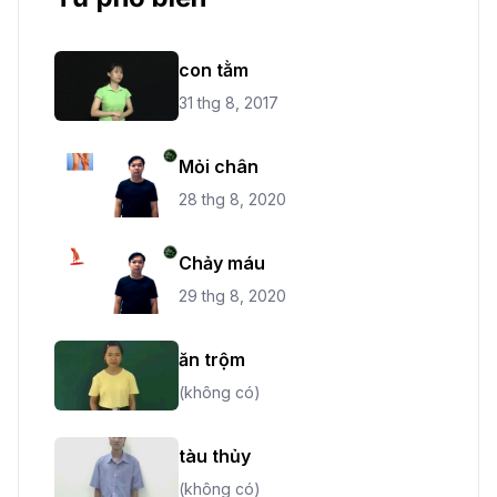
con tằm
31 thg 8, 2017
Mỏi chân
28 thg 8, 2020
Chảy máu
29 thg 8, 2020
ăn trộm
(không có)
tàu thủy
(không có)