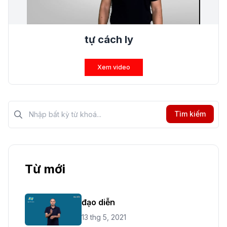
tự cách ly
Xem video
Tìm kiếm?>
Tìm kiếm
Từ mới
đạo diễn
13 thg 5, 2021