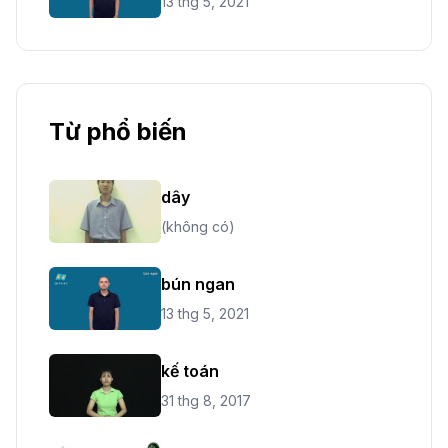
13 thg 5, 2021
Từ phổ biến
dây
(không có)
bún ngan
13 thg 5, 2021
kế toán
31 thg 8, 2017