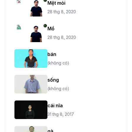
Mệt mỏi
28 thg 8, 2020
Mổ
28 thg 8, 2020
bán
(không có)
sống
(không có)
cái nĩa
31 thg 8, 2017
gà