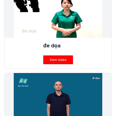
đe dọa
Xem video