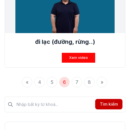
đi lạc (đường, rừng..)
Xem video
«
4
5
6
7
8
»
Tìm kiếm?>
Tìm kiếm