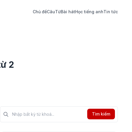
Chủ đề
Câu
Từ
Bài hát
Học tiếng anh
Tin tức
từ 2
Tìm kiếm?>
Tìm kiếm