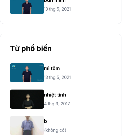
13 thg 5, 2021
Từ phổ biến
mì tôm
13 thg 5, 2021
nhiệt tình
4 thg 9, 2017
b
(không có)