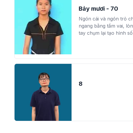
Bảy mươi - 70
Ngón cái và ngón trỏ ch
ngang bằng tầm vai, lò
tay chụm lại tạo hình số
8