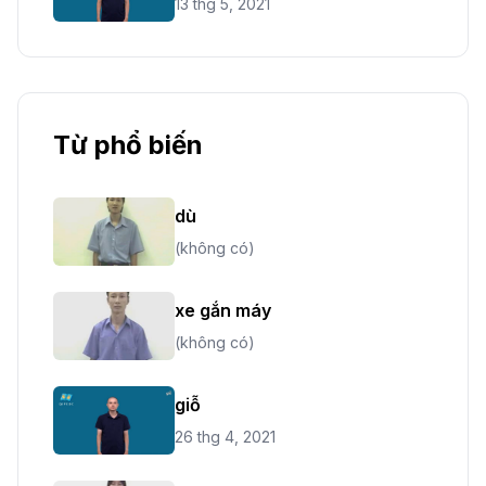
13 thg 5, 2021
Từ phổ biến
dù
(không có)
xe gắn máy
(không có)
giỗ
26 thg 4, 2021