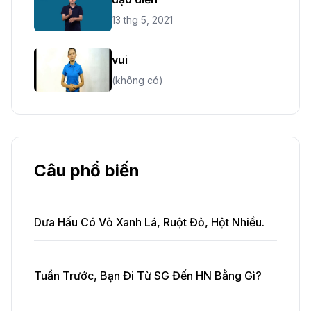
13 thg 5, 2021
vui
(không có)
Câu phổ biến
Dưa Hấu Có Vỏ Xanh Lá, Ruột Đỏ, Hột Nhiều.
Tuần Trước, Bạn Đi Từ SG Đến HN Bằng Gì?