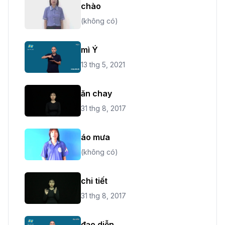
chào
(không có)
mì Ý
13 thg 5, 2021
ăn chay
31 thg 8, 2017
áo mưa
(không có)
chi tiết
31 thg 8, 2017
đạo diễn