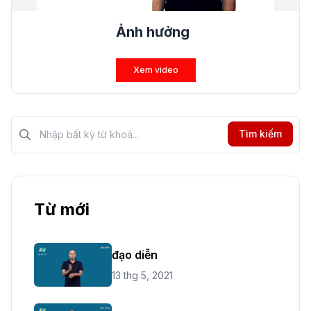
Ảnh hưởng
Xem video
Tìm kiếm?>
Tìm kiếm
Từ mới
đạo diễn
13 thg 5, 2021