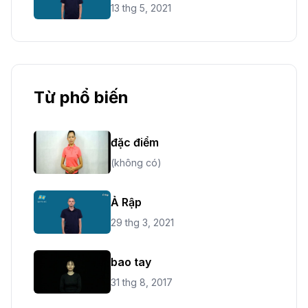
13 thg 5, 2021
Từ phổ biến
đặc điểm
(không có)
Ả Rập
29 thg 3, 2021
bao tay
31 thg 8, 2017