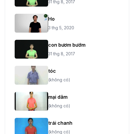
31 thg 8, 2017
Ho
3 thg 5, 2020
con bươm bướm
31 thg 8, 2017
tóc
(không có)
mại dâm
(không có)
trái chanh
(không có)