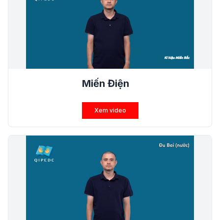
Miến Điện
Xem video