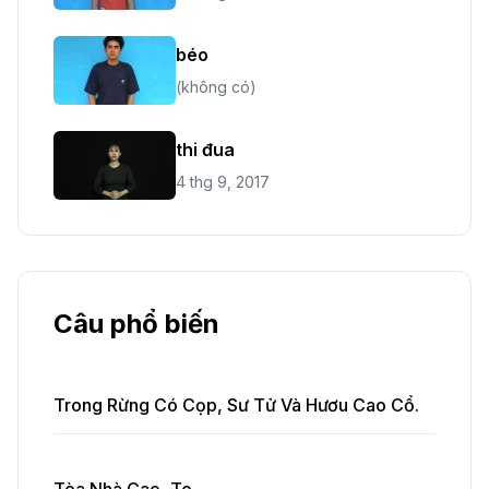
béo
(không có)
thi đua
4 thg 9, 2017
Câu phổ biến
Trong Rừng Có Cọp, Sư Tử Và Hươu Cao Cổ.